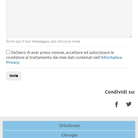
Scrivi qui il tuo messaggio, poi clicca su invia
Dichiaro di aver preso visione, accettare ed autorizzare le
condizioni al trattamento dei miei dati contenuti nell'
Informativa
Privacy
.
Condividi su:
Facebo
Twi
Ortodonzia
Chirurgia