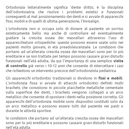
Ortodonzia letteralmente significa ‘dente dritto; è la disciplina
dell’odontoiatria che risolve i problemi estetici e funzionali
conseguenti al mal posizionamento dei denti e si avvale di apparecchi
fissi, mobili e di quelli di ultima generazione, l’Invisalign.
L’ortodonzia non si occupa solo di donare al paziente un sorriso
esteticamente bello ma anche di controllare ed eventualmente
guidare la crescita ossea dei mascellari attraverso l’uso di
apparecchiature ortopediche: queste possono essere usate solo nei
pazienti molto giovani, in età preadolescenziale. Le condizioni che
portano ad un’alterata crescita ossea dei mascellari sono per lo più
ereditarie e se non trattate per tempo possono causare gravi disturbi
funzionali nell’età adulta; da qui l’importanza di una semplice
visita
di controllo
già verso i 10-12 anni che consente di intercettare i casi
che richiedono un intervento precoce dell’ortodonzista pediatrica.
Gli apparecchi ortodontici tradizionali si dividono in
fissi e mobili
.
L’ortodonzia fissa si avvale di attacchi ortodontici definiti multi
brachets che consistono in piccole placchette metalliche cementate
sulla superficie dei denti; i brachets vengono collegati a un arco
metallico che consente di spostare i denti nella posizione corretta. Gli
apparecchi dell’ortodonzia mobile sono dispositivi costituiti solo da
un arco metallico e possono essere tolti dal paziente nei pasti o
durante le attività sportive.
le condizioni che portano ad un’alterata crescita ossea dei mascellari
sono per lo più ereditarie e possono causare gravi disturbi funzionali
nell’età adulta