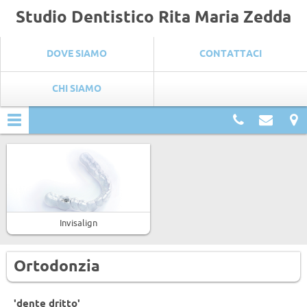
Studio Dentistico Rita Maria Zedda
DOVE SIAMO
CONTATTACI
CHI SIAMO
CASI CLINICI
Contatti
Contat
D
s
Invisalign
Ortodonzia
'dente dritto'